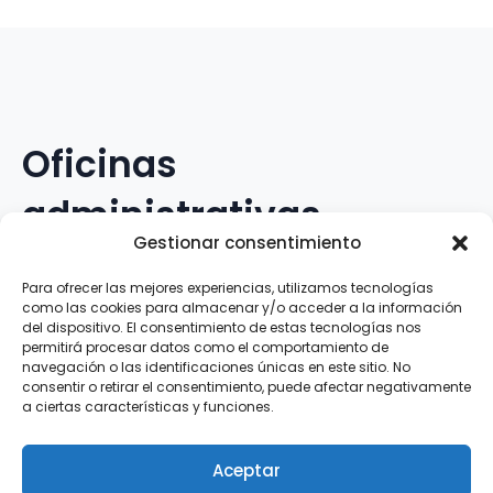
Oficinas
administrativas
Gestionar consentimiento
Avenida Galileo Galilei, 12
Para ofrecer las mejores experiencias, utilizamos tecnologías
como las cookies para almacenar y/o acceder a la información
15.008 · A Coruña · España
del dispositivo. El consentimiento de estas tecnologías nos
permitirá procesar datos como el comportamiento de
navegación o las identificaciones únicas en este sitio. No
Teléfono
:
881.069.303
consentir o retirar el consentimiento, puede afectar negativamente
WhatsApp
:
616.897.466
a ciertas características y funciones.
Correo-e
:
silva@clubsilva.com
Aceptar