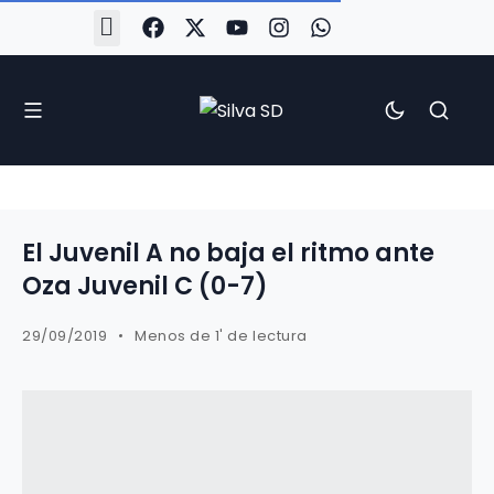
#Silva2526
#CoruñaArboco
#CanteiraSilvista
#SilvaEscola
#SilvaFem
#SilvaArboco
#AspergaFC
El Juvenil A no baja el ritmo ante
Oza Juvenil C (0-7)
29/09/2019
Menos de 1' de lectura