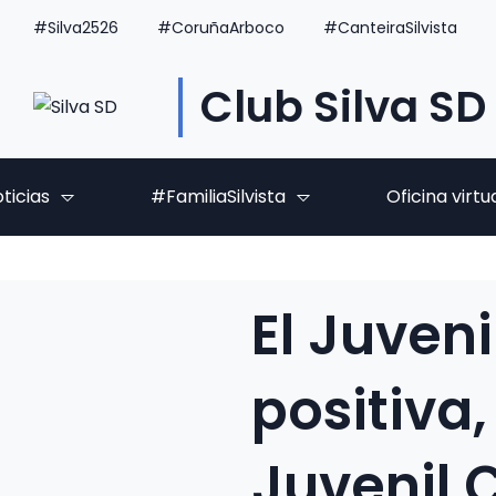
#Silva2526
#CoruñaArboco
#CanteiraSilvista
Club Silva SD
ticias
#FamiliaSilvista
Oficina virtu
El Juven
positiva,
Juvenil 