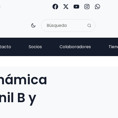
C
tacto
Socios
Colaboradores
Tien
inámica
il B y