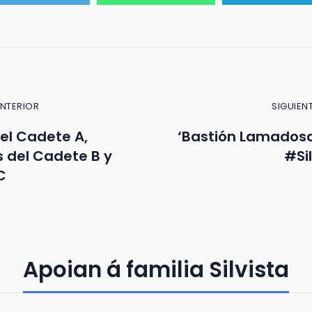
ANTERIOR
SIGUIEN
del Cadete A,
‘Bastión Lamadosa
s del Cadete B y
#Si
C
Apoian á familia Silvista