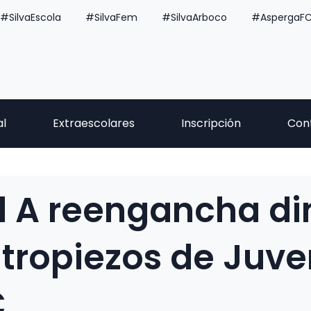
#SilvaEscola
#SilvaFem
#SilvaArboco
#AspergaF
al
Extraescolares
Inscripción
Con
il A reengancha d
 tropiezos de Juven
C