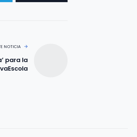
TE NOTICIA
’ para la
lvaEscola