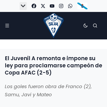
#Silva2526
#CoruñaArboco
#CanteiraSilvista
#SilvaEscola
#SilvaFem
#SilvaArboco
#AspergaFC
El Juvenil A remonta e impone su
ley para proclamarse campeón de
Copa AFAC (2-5)
Los goles fueron obra de Franco (2),
Samu, Javi y Mateo