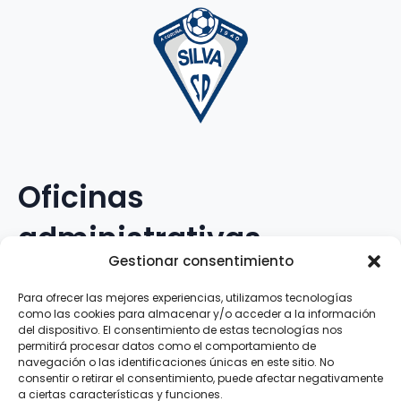
Oficinas
administrativas
Gestionar consentimiento
Avenida Galileo Galilei, 12
Para ofrecer las mejores experiencias, utilizamos tecnologías
como las cookies para almacenar y/o acceder a la información
15.008 · A Coruña · España
del dispositivo. El consentimiento de estas tecnologías nos
permitirá procesar datos como el comportamiento de
navegación o las identificaciones únicas en este sitio. No
Teléfono
:
881.069.303
consentir o retirar el consentimiento, puede afectar negativamente
WhatsApp
:
616.897.466
a ciertas características y funciones.