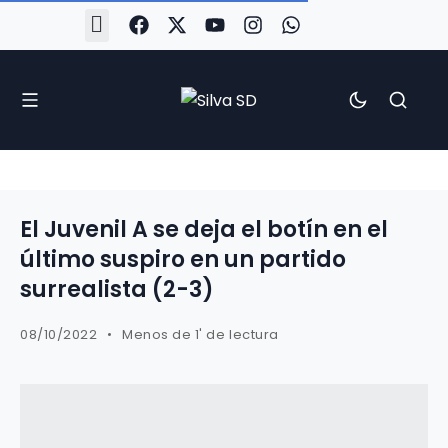
#Silva2526
#CoruñaArboco
#CanteiraSilvista
#SilvaEscola
#SilvaFem
#SilvaArboco
#AspergaFC
El Juvenil A se deja el botín en el
último suspiro en un partido
surrealista (2-3)
08/10/2022
Menos de 1' de lectura