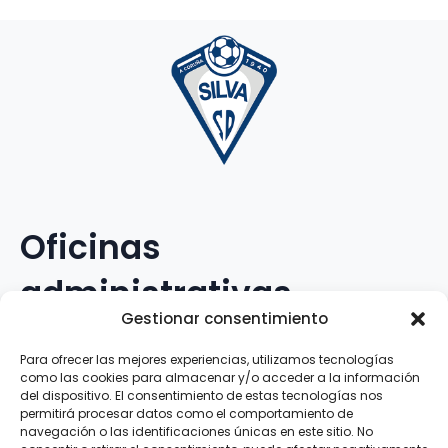
Oficinas
administrativas
Gestionar consentimiento
Avenida Galileo Galilei, 12
Para ofrecer las mejores experiencias, utilizamos tecnologías
como las cookies para almacenar y/o acceder a la información
15.008 · A Coruña · España
del dispositivo. El consentimiento de estas tecnologías nos
permitirá procesar datos como el comportamiento de
navegación o las identificaciones únicas en este sitio. No
Teléfono
:
881.069.303