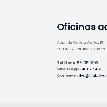
Oficinas a
Avenida Galileo Galilei, 12
15.008 · A Coruña · España
Teléfono
:
881.069.303
WhatsApp
:
616.897.466
Correo-e
:
silva@clubsilva