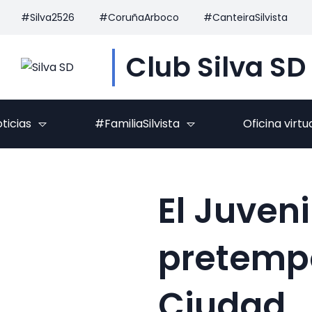
#Silva2526
#CoruñaArboco
#CanteiraSilvista
Club Silva SD
ticias
#FamiliaSilvista
Oficina virtu
El Juveni
pretemp
Ciudad