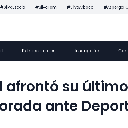
#SilvaEscola
#SilvaFem
#SilvaArboco
#AspergaF
al
Extraescolares
Inscripción
Con
l afrontó su último
orada ante Deport