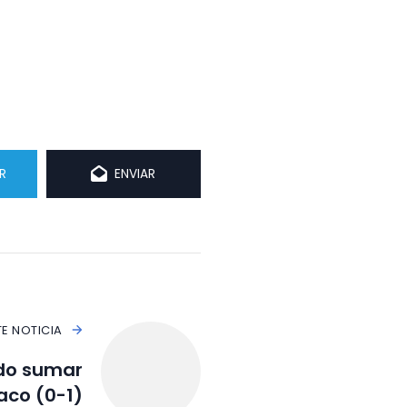
R
ENVIAR
TE NOTICIA
udo sumar
aco (0-1)