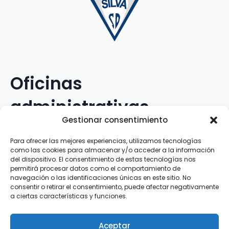
Oficinas
administrativas
Gestionar consentimiento
Avenida Galileo Galilei, 12
Para ofrecer las mejores experiencias, utilizamos tecnologías
como las cookies para almacenar y/o acceder a la información
15.008 · A Coruña · España
del dispositivo. El consentimiento de estas tecnologías nos
permitirá procesar datos como el comportamiento de
navegación o las identificaciones únicas en este sitio. No
Teléfono
:
881.069.303
consentir o retirar el consentimiento, puede afectar negativamente
WhatsApp
:
616.897.466
a ciertas características y funciones.
Correo-e
:
silva@clubsilva.com
Aceptar