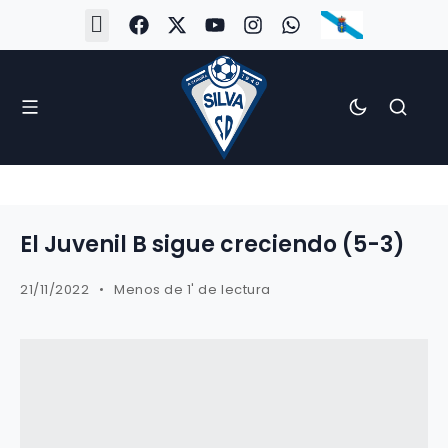
#Silva2526
#CoruñaArboco
#CanteiraSilvista
#SilvaEscola
#SilvaFem
#SilvaArboco
#AspergaFC
El Juvenil B sigue creciendo (5-3)
21/11/2022
Menos de 1' de lectura