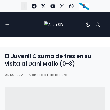
#Silva2526
#CoruñaArboco
#CanteiraSilvista
#SilvaEscola
#SilvaFem
#SilvaArboco
#AspergaFC
El Juvenil C suma de tres en su
visita al Dani Mallo (0-3)
01/10/2022
Menos de 1' de lectura