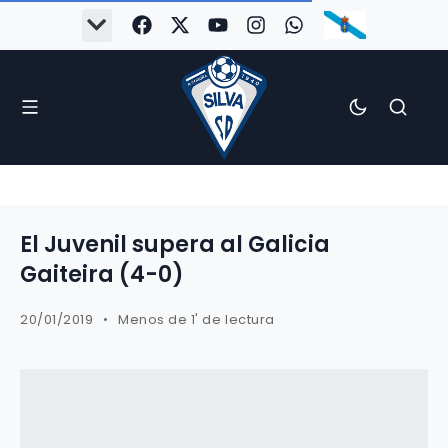
#Silva2526
#CoruñaArboco
#CanteiraSilvista
#SilvaEscola
#SilvaFem
#SilvaArboco
#AspergaFC
El Juvenil supera al Galicia
Gaiteira (4-0)
20/01/2019
Menos de 1' de lectura