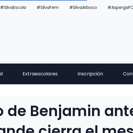
#SilvaEscola
#SilvaFem
#SilvaArboco
#AspergaF
al
Extraescolares
Inscripción
Con
do de Benjamin ant
nde cierra el mes