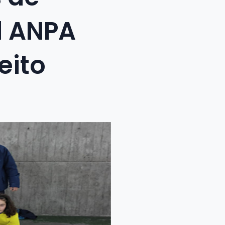
l ANPA
eito