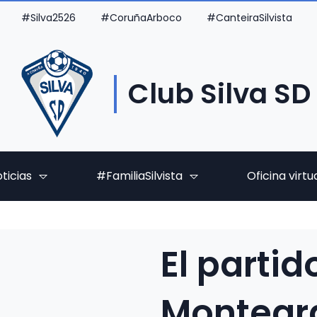
#Silva2526
#CoruñaArboco
#CanteiraSilvista
Club Silva SD
ticias
#FamiliaSilvista
Oficina virtu
El parti
Montegra