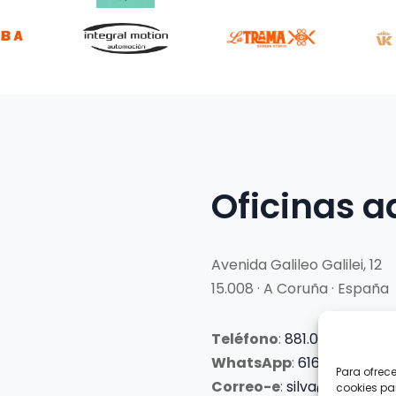
Oficinas a
Avenida Galileo Galilei, 12
15.008 · A Coruña · España
Teléfono
:
881.069.303
WhatsApp
:
616.897.466
Para ofrec
Correo-e
:
silva@clubsilva
cookies pa