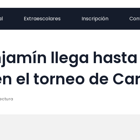
al
Extraescolares
Inscripción
Con
njamín llega hasta
 en el torneo de C
lectura