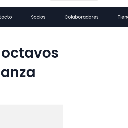
tacto
Socios
Colaboradores
Tien
 octavos
aranza