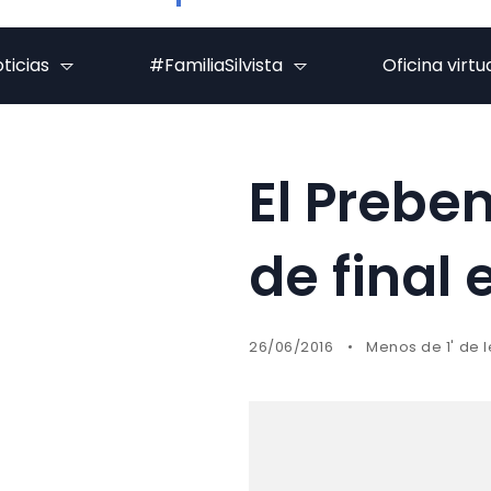
ticias
#FamiliaSilvista
Oficina virtu
El Prebe
de final
26/06/2016
Menos de 1' de 