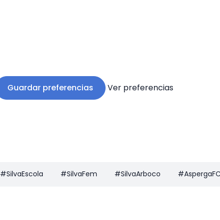
Guardar preferencias
Ver preferencias
#SilvaEscola
#SilvaFem
#SilvaArboco
#AspergaF