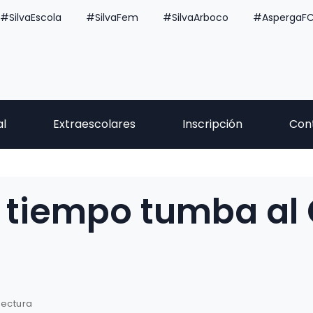
#SilvaEscola
#SilvaFem
#SilvaArboco
#AspergaF
al
Extraescolares
Inscripción
Con
r tiempo tumba al
lectura