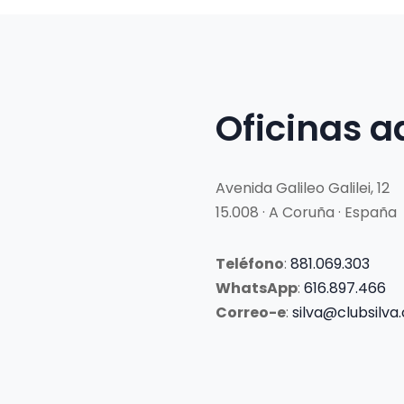
Oficinas a
Avenida Galileo Galilei, 12
15.008 · A Coruña · España
Teléfono
:
881.069.303
WhatsApp
:
616.897.466
Correo-e
:
silva@clubsilva