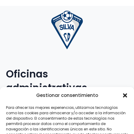
Oficinas
administrativas
Gestionar consentimiento
Avenida Galileo Galilei, 12
Para ofrecer las mejores experiencias, utilizamos tecnologías
como las cookies para almacenar y/o acceder a la información
15.008 · A Coruña · España
del dispositivo. El consentimiento de estas tecnologías nos
permitirá procesar datos como el comportamiento de
navegación o las identificaciones únicas en este sitio. No
Teléfono
:
881.069.303