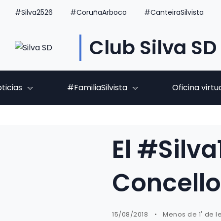
#Silva2526
#CoruñaArboco
#CanteiraSilvista
Club Silva SD
ticias
#FamiliaSilvista
Oficina virtu
El #Silv
Concello
15/08/2018
Menos de 1' de l