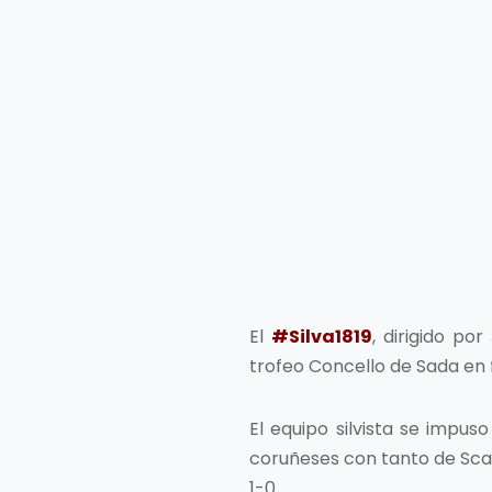
El
#Silva1819
, dirigido po
trofeo Concello de Sada en
El equipo silvista se impuso
coruñeses con tanto de Scalo
1-0.