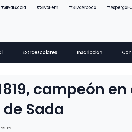
#SilvaEscola
#SilvaFem
#SilvaArboco
#AspergaF
al
Extraescolares
Inscripción
Con
a1819, campeón en 
 de Sada
ectura