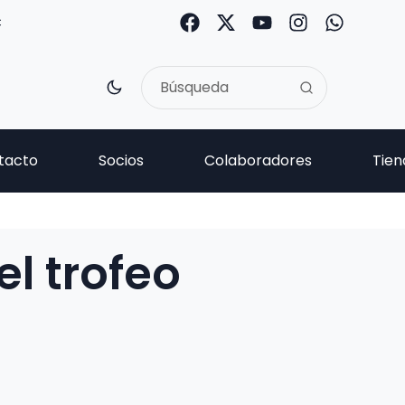
C
tacto
Socios
Colaboradores
Tien
el trofeo