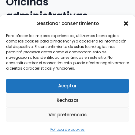
Oficinas
administrativas
Gestionar consentimiento
Avenida Galileo Galilei, 12
Para ofrecer las mejores experiencias, utilizamos tecnologías
como las cookies para almacenar y/o acceder a la información
15.008 · A Coruña · España
del dispositivo. El consentimiento de estas tecnologías nos
permitirá procesar datos como el comportamiento de
navegación o las identificaciones únicas en este sitio. No
Teléfono
:
881.069.303
consentir o retirar el consentimiento, puede afectar negativamente
WhatsApp
:
616.897.466
a ciertas características y funciones.
Correo-e
:
silva@clubsilva.com
Aceptar
Rechazar
Aviso Legal | Política de Privacidad | Política de
Ver preferencias
Cookies
Silva SD · 2026 |
InFouz
Política de cookies