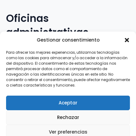
Oficinas
administrativas
Gestionar consentimiento
Avenida Galileo Galilei, 12
Para ofrecer las mejores experiencias, utilizamos tecnologías
como las cookies para almacenar y/o acceder a la información
15.008 · A Coruña · España
del dispositivo. El consentimiento de estas tecnologías nos
permitirá procesar datos como el comportamiento de
navegación o las identificaciones únicas en este sitio. No
Teléfono
:
881.069.303
consentir o retirar el consentimiento, puede afectar negativamente
WhatsApp
:
616.897.466
a ciertas características y funciones.
Correo-e
:
silva@clubsilva.com
Aceptar
Rechazar
Aviso Legal | Política de Privacidad | Política de
Ver preferencias
Cookies