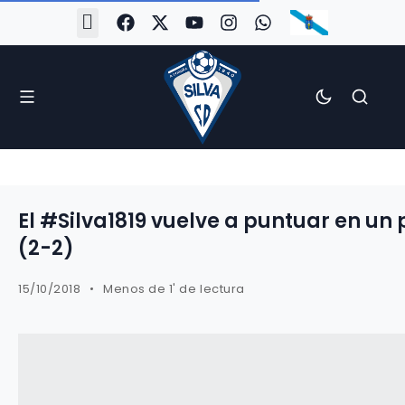
#Silva2526
#CoruñaArboco
#CanteiraSilvista
#SilvaEscola
#SilvaFem
#SilvaArboco
#AspergaFC
El #Silva1819 vuelve a puntuar en un
(2-2)
15/10/2018
Menos de 1' de lectura