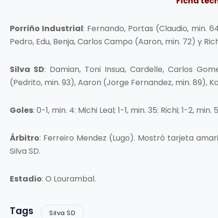
Ficha téc
Porriño Industrial
: Fernando, Portas (Claudio, min. 64
Pedro, Edu, Benja, Carlos Campo (Aaron, min. 72) y Rich
Silva SD
: Damian, Toni Insua, Cardelle, Carlos Gomez
(Pedrito, min. 93), Aaron (Jorge Fernandez, min. 89), 
Goles
: 0-1, min. 4: Michi Leal; 1-1, min. 35: Richi; 1-2, min.
Árbitro
: Ferreiro Mendez (Lugo). Mostró tarjeta amaril
Silva SD.
Estadio
: O Lourambal.
Tags
Silva SD