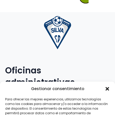
Oficinas
administrativas
Gestionar consentimiento
Avenida Galileo Galilei, 12
Para ofrecer las mejores experiencias, utilizamos tecnologías
como las cookies para almacenar y/o acceder a la información
15.008 · A Coruña · España
del dispositivo. El consentimiento de estas tecnologías nos
permitirá procesar datos como el comportamiento de