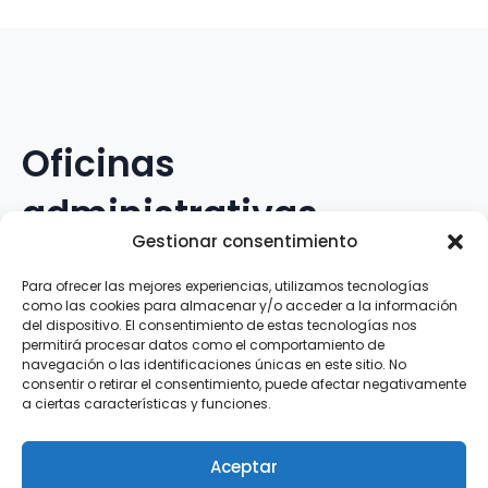
Oficinas
administrativas
Gestionar consentimiento
Avenida Galileo Galilei, 12
Para ofrecer las mejores experiencias, utilizamos tecnologías
como las cookies para almacenar y/o acceder a la información
15.008 · A Coruña · España
del dispositivo. El consentimiento de estas tecnologías nos
permitirá procesar datos como el comportamiento de
navegación o las identificaciones únicas en este sitio. No
Teléfono
:
881.069.303
consentir o retirar el consentimiento, puede afectar negativamente
WhatsApp
:
616.897.466
a ciertas características y funciones.
Correo-e
:
silva@clubsilva.com
Aceptar