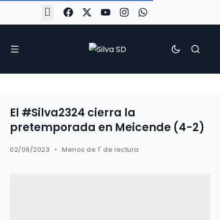
#Silva2526
#CoruñaArboco
#CanteiraSilvista
#SilvaEscola
#SilvaFem
#SilvaArboco
#AspergaFC
El #Silva2324 cierra la
pretemporada en Meicende (4-2)
02/09/2023
Menos de 1' de lectura