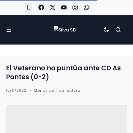
#Silva2526
#CoruñaArboco
#CanteiraSilvista
#SilvaEscola
#SilvaFem
#SilvaArboco
#AspergaFC
El Veterano no puntúa ante CD As
Pontes (0-2)
15/11/2022
Menos de 1' de lectura