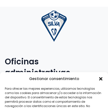
Oficinas
administrativas
Gestionar consentimiento
Avenida Galileo Galilei, 12
Para ofrecer las mejores experiencias, utilizamos tecnologías
como las cookies para almacenar y/o acceder a la información
15.008 · A Coruña · España
del dispositivo. El consentimiento de estas tecnologías nos
permitirá procesar datos como el comportamiento de
navegación o las identificaciones únicas en este sitio. No
Teléfono
:
881.069.303