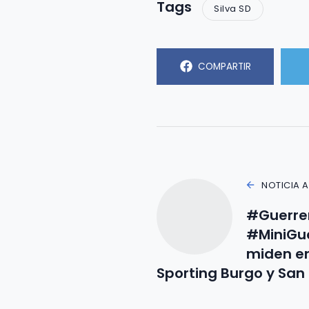
Tags
Silva SD
COMPARTIR
NOTICIA 
#Guerrer
#MiniGue
miden e
Sporting Burgo y San