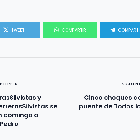
TWEET
COMPARTIR
COMPARTI
ANTERIOR
SIGUIEN
asSilvistas y
Cinco choques de 
rrerasSilvistas se
puente de Todos l
n domingo a
 Pedro