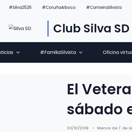
#Silva2526
#CoruñaArboco
#CanteiraSilvista
Club Silva SD
ticias
#FamiliaSilvista
Oficina virtu
El Vetera
sábado e
30/10/2018
Menos de 1' de l