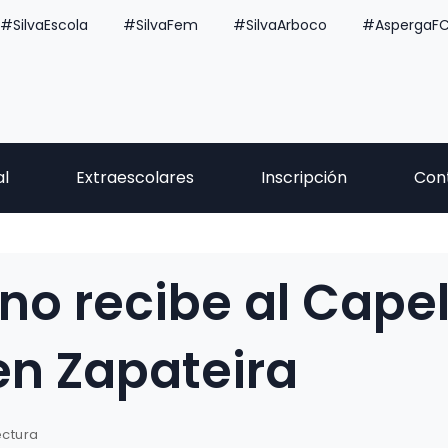
#SilvaEscola
#SilvaFem
#SilvaArboco
#AspergaF
al
Extraescolares
Inscripción
Con
no recibe al Capel
n Zapateira
ectura