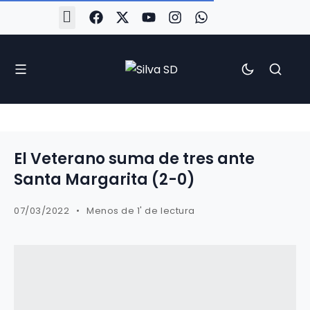
#Silva2526
#CoruñaArboco
#CanteiraSilvista
#SilvaEscola
#SilvaFem
#SilvaArboco
#AspergaFC
El Veterano suma de tres ante
Santa Margarita (2-0)
07/03/2022
Menos de 1' de lectura