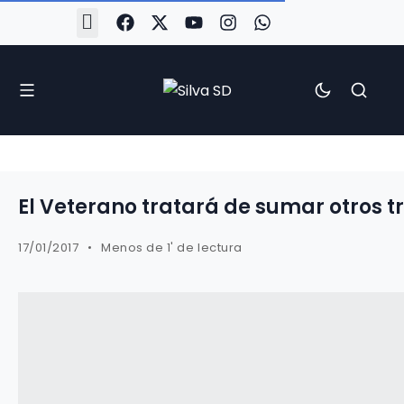
#Silva2526
#CoruñaArboco
#CanteiraSilvista
#SilvaEscola
#SilvaFem
#SilvaArboco
#AspergaFC
El Veterano tratará de sumar otros t
17/01/2017
Menos de 1' de lectura