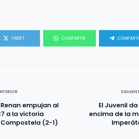
TWEET
COMPARTIR
COMPARTI
ANTERIOR
SIGUIEN
y Renan empujan al
El Juvenil d
7 a la victoria
encima de la m
l Compostela (2-1)
Imperáto