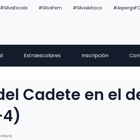
#SilvaEscola
#SilvaFem
#SilvaArboco
#AspergaF
al
Extraescolares
Inscripción
Con
el Cadete en el d
-4)
ectura