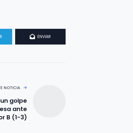
R
ENVIAR
TE NOTICIA
a un golpe
esa ante
r B (1-3)