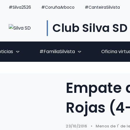
#Silva2526
#CoruñaArboco
#CanteiraSilvista
Club Silva SD
ticias
#FamiliaSilvista
Oficina virtu
Empate d
Rojas (4
23/10/2016
Menos de 1' de l