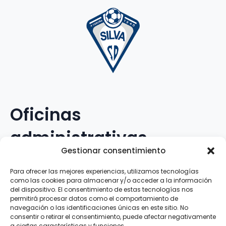
Oficinas
administrativas
Gestionar consentimiento
Avenida Galileo Galilei, 12
Para ofrecer las mejores experiencias, utilizamos tecnologías
como las cookies para almacenar y/o acceder a la información
15.008 · A Coruña · España
del dispositivo. El consentimiento de estas tecnologías nos
permitirá procesar datos como el comportamiento de
navegación o las identificaciones únicas en este sitio. No
Teléfono
:
881.069.303
consentir o retirar el consentimiento, puede afectar negativamente
WhatsApp
:
616.897.466
a ciertas características y funciones.