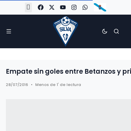
#Silva2526
#CoruñaArboco
#CanteiraSilvista
#SilvaEscola
#SilvaFem
#SilvaArboco
#AspergaFC
Empate sin goles entre Betanzos y p
28/07/2016
Menos de 1' de lectura