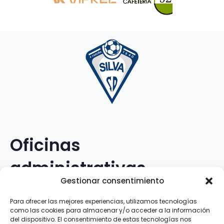
Oficinas
administrativas
Gestionar consentimiento
Avenida Galileo Galilei, 12
Para ofrecer las mejores experiencias, utilizamos tecnologías
como las cookies para almacenar y/o acceder a la información
15.008 · A Coruña · España
del dispositivo. El consentimiento de estas tecnologías nos