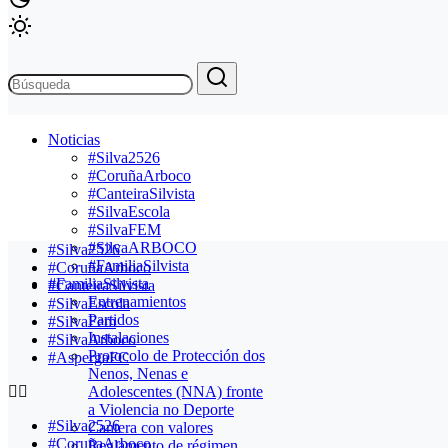
Noticias
#Silva2526
#CoruñaArboco
#CanteiraSilvista
#SilvaEscola
#SilvaFEM
#SilvaARBOCO
#Silva2526
#FamiliaSilvista
#CoruñaArboco
#FamiliaSilvista
#CanteiraSilvista
Entrenamientos
#SilvaEscola
Partidos
#SilvaFem
Instalaciones
#SilvaArboco
Protocolo de Protección dos
#AspergaFC
Nenos, Nenas e
Adolescentes (NNA) fronte
a Violencia no Deporte
#Silva2526
Cantera con valores
#CoruñaArboco
Reglamento de régimen