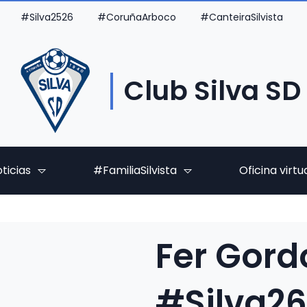
#Silva2526
#CoruñaArboco
#CanteiraSilvista
Club Silva SD
ticias
#FamiliaSilvista
Oficina virtu
Fer Gord
#Silva2