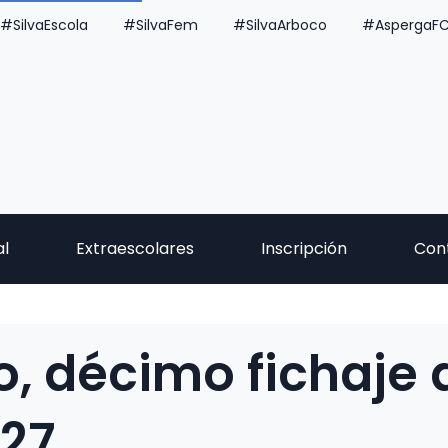
#SilvaEscola
#SilvaFem
#SilvaArboco
#AspergaF
al
Extraescolares
Inscripción
Con
o, décimo fichaje 
627