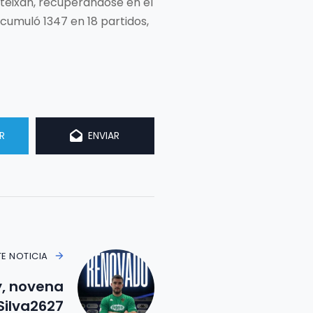
arteixan, recuperándose en el
acumuló 1347 en 18 partidos,
R
ENVIAR
TE NOTICIA
y, novena
Silva2627