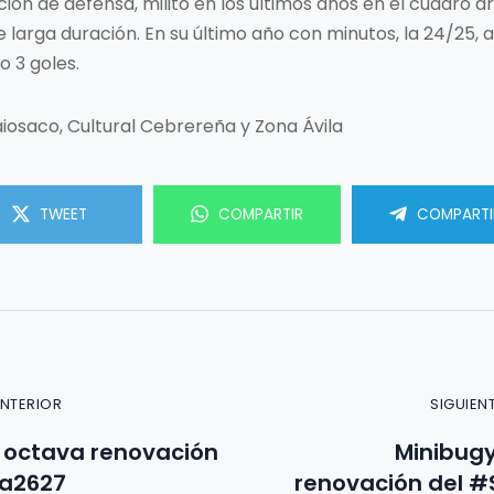
ición de defensa, militó en los ultimos años en el cuadro 
e larga duración. En su último año con minutos, la 24/25, 
o 3 goles.
iosaco, Cultural Cebrereña y Zona Ávila
TWEET
COMPARTIR
COMPARTI
ANTERIOR
SIGUIEN
, octava renovación
Minibug
va2627
renovación del #