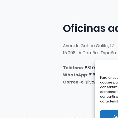
Oficinas a
Avenida Galileo Galilei, 12
15.008 · A Coruña · España
Teléfono
:
881.069.303
WhatsApp
:
616.897.466
Para ofrec
Correo-e
:
silva@clubsilva
cookies pa
consentimi
comportami
consentir o
característ
Ac