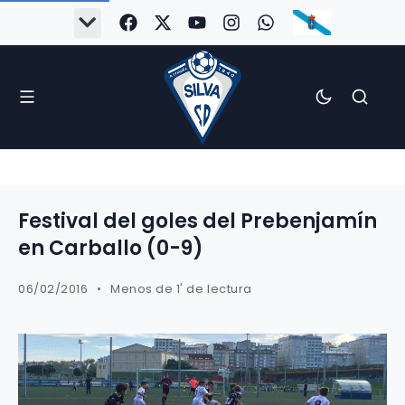
#Silva2526
#CoruñaArboco
#CanteiraSilvista
#SilvaEscola
#SilvaFem
#SilvaArboco
#AspergaFC
Festival del goles del Prebenjamín
en Carballo (0-9)
06/02/2016
Menos de 1' de lectura