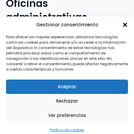
Oficinas
administrativas
Gestionar consentimiento
Avenida Galileo Galilei, 12
Para ofrecer las mejores experiencias, utilizamos tecnologías
como las cookies para almacenar y/o acceder a la información
15.008 · A Coruña · España
del dispositivo. El consentimiento de estas tecnologías nos
permitirá procesar datos como el comportamiento de
navegación o las identificaciones únicas en este sitio. No
Teléfono
:
881.069.303
consentir o retirar el consentimiento, puede afectar negativamente
WhatsApp
:
616.897.466
a ciertas características y funciones.
Correo-e
:
silva@clubsilva.com
Aceptar
Rechazar
Aviso Legal | Política de Privacidad | Política de
Ver preferencias
Cookies
Silva SD · 2026 |
InFouz
Política de cookies