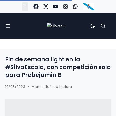
#Silva2526
#CoruñaArboco
#CanteiraSilvista
#SilvaEscola
#SilvaFem
#SilvaArboco
#AspergaFC
Fin de semana light en la
#SilvaEscola, con competición solo
para Prebejamin B
10/03/2023
Menos de 1' de lectura