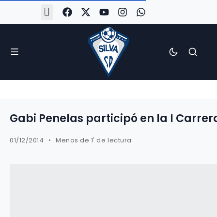
#Silva2526
#CoruñaArboco
#CanteiraSilvista
#SilvaEscola
#SilvaFem
#SilvaArboco
#AspergaFC
Gabi Penelas participó en la I Carrer
01/12/2014
Menos de 1' de lectura