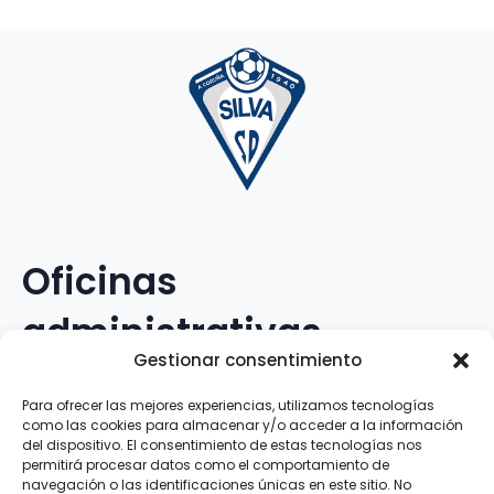
Oficinas
administrativas
Gestionar consentimiento
Avenida Galileo Galilei, 12
Para ofrecer las mejores experiencias, utilizamos tecnologías
como las cookies para almacenar y/o acceder a la información
15.008 · A Coruña · España
del dispositivo. El consentimiento de estas tecnologías nos
permitirá procesar datos como el comportamiento de
navegación o las identificaciones únicas en este sitio. No
Teléfono
:
881.069.303