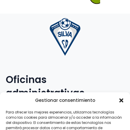
Oficinas
administrativas
Gestionar consentimiento
Avenida Galileo Galilei, 12
Para ofrecer las mejores experiencias, utilizamos tecnologías
como las cookies para almacenar y/o acceder a la información
15.008 · A Coruña · España
del dispositivo. El consentimiento de estas tecnologías nos
permitirá procesar datos como el comportamiento de