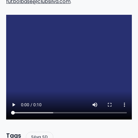
futbolbase@clubsilva.com
.
Tags
Silva SD