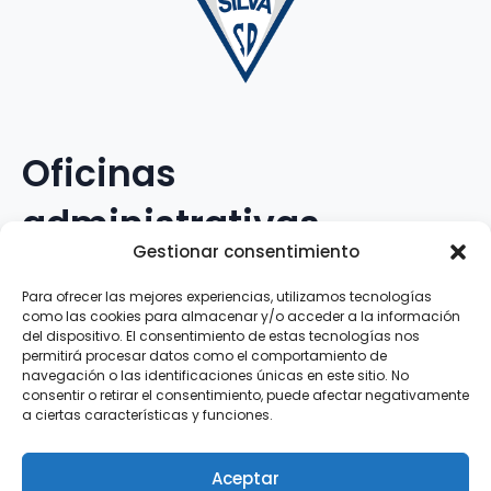
Oficinas
administrativas
Gestionar consentimiento
Avenida Galileo Galilei, 12
Para ofrecer las mejores experiencias, utilizamos tecnologías
como las cookies para almacenar y/o acceder a la información
15.008 · A Coruña · España
del dispositivo. El consentimiento de estas tecnologías nos
permitirá procesar datos como el comportamiento de
navegación o las identificaciones únicas en este sitio. No
Teléfono
:
881.069.303
consentir o retirar el consentimiento, puede afectar negativamente
WhatsApp
:
616.897.466
a ciertas características y funciones.
Correo-e
:
silva@clubsilva.com
Aceptar