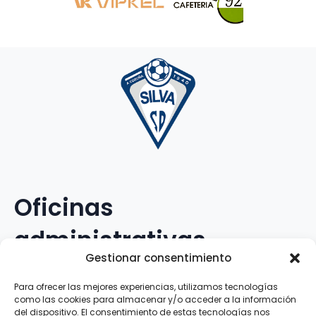
Oficinas
administrativas
Gestionar consentimiento
Avenida Galileo Galilei, 12
Para ofrecer las mejores experiencias, utilizamos tecnologías
como las cookies para almacenar y/o acceder a la información
15.008 · A Coruña · España
del dispositivo. El consentimiento de estas tecnologías nos