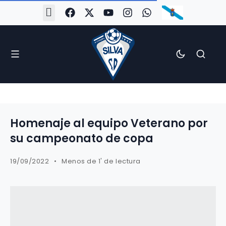
#Silva2526
#CoruñaArboco
#CanteiraSilvista
#SilvaEscola
#SilvaFem
#SilvaArboco
#AspergaFC
Homenaje al equipo Veterano por
su campeonato de copa
19/09/2022
Menos de 1' de lectura