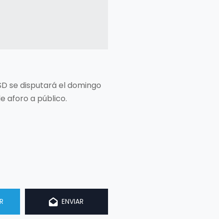
 SD se disputará el domingo
de aforo a público.
R
ENVIAR