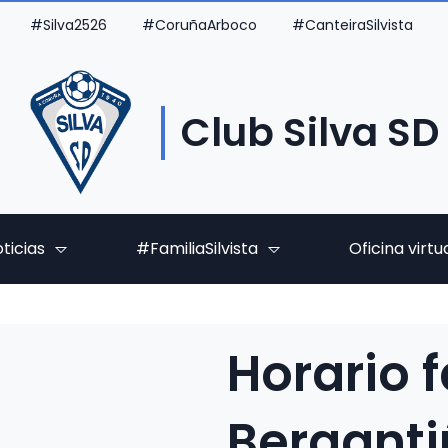
#Silva2526
#CoruñaArboco
#CanteiraSilvista
Club Silva SD
ticias
#FamiliaSilvista
Oficina virtu
Horario f
Berganti