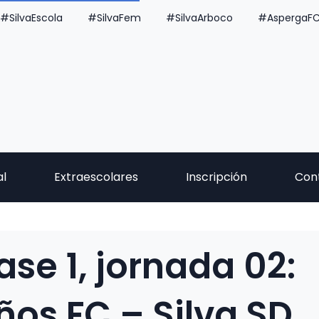
#SilvaEscola
#SilvaFem
#SilvaArboco
#AspergaF
al
Extraescolares
Inscripción
Con
ase 1, jornada 02:
ños FC – Silva SD