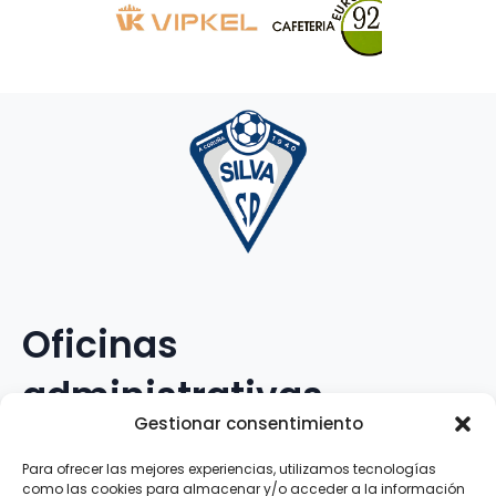
Oficinas
administrativas
Gestionar consentimiento
Avenida Galileo Galilei, 12
Para ofrecer las mejores experiencias, utilizamos tecnologías
como las cookies para almacenar y/o acceder a la información
15.008 · A Coruña · España