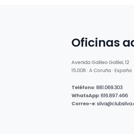
Oficinas a
Avenida Galileo Galilei, 12
15.008 · A Coruña · España
Teléfono
:
881.069.303
WhatsApp
:
616.897.466
Correo-e
:
silva@clubsilva