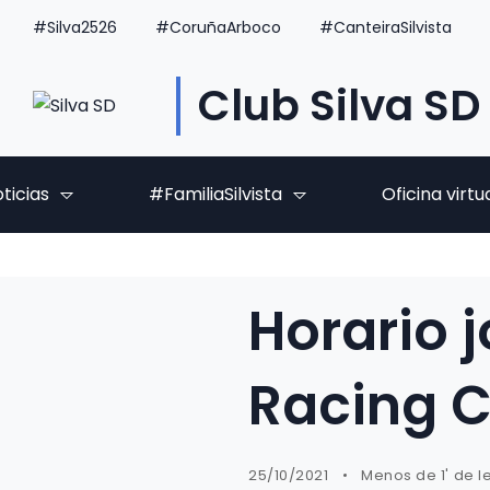
#Silva2526
#CoruñaArboco
#CanteiraSilvista
Club Silva SD
ticias
#FamiliaSilvista
Oficina virtu
Horario j
Racing C
25/10/2021
Menos de 1' de l