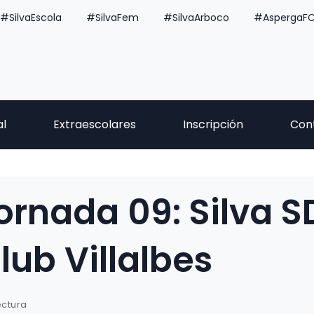
#SilvaEscola
#SilvaFem
#SilvaArboco
#AspergaF
al
Extraescolares
Inscripción
Con
ornada 09: Silva S
lub Villalbes
ectura