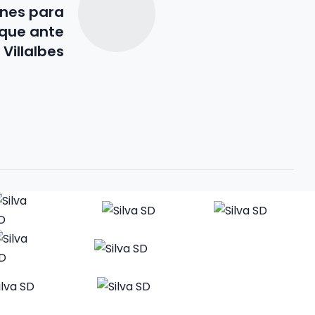
ones para
oque ante
Villalbes