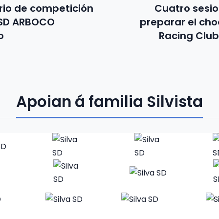
io de competición
Cuatro sesi
 SD ARBOCO
preparar el ch
o
Racing Club 
Apoian á familia Silvista