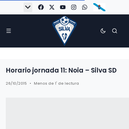
#Silva2526
#CoruñaArboco
#CanteiraSilvista
#SilvaEscola
#SilvaFem
#SilvaArboco
#AspergaFC
Horario jornada 11: Noia – Silva SD
26/10/2015
Menos de 1' de lectura