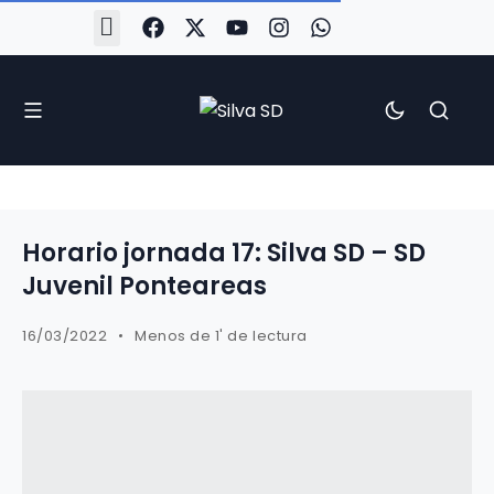
#Silva2526
#CoruñaArboco
#CanteiraSilvista
#SilvaEscola
#SilvaFem
#SilvaArboco
#AspergaFC
Horario jornada 17: Silva SD – SD
Juvenil Ponteareas
16/03/2022
Menos de 1' de lectura