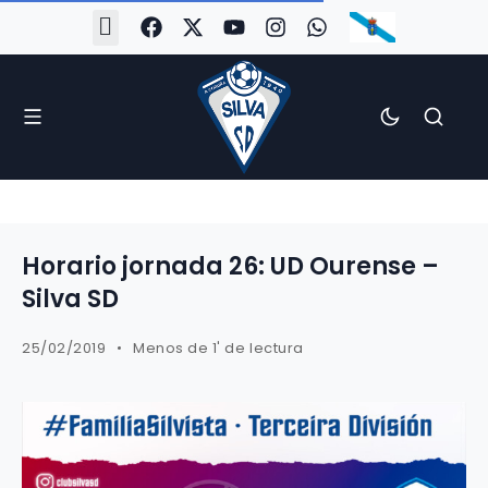
#Silva2526
#CoruñaArboco
#CanteiraSilvista
#SilvaEscola
#SilvaFem
#SilvaArboco
#AspergaFC
Horario jornada 26: UD Ourense –
Silva SD
25/02/2019
Menos de 1' de lectura