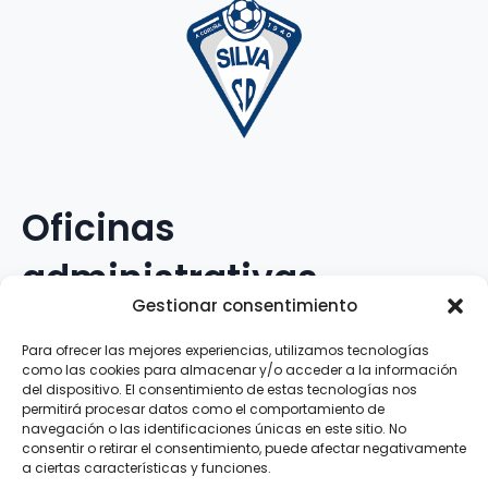
Oficinas
administrativas
Gestionar consentimiento
Avenida Galileo Galilei, 12
Para ofrecer las mejores experiencias, utilizamos tecnologías
como las cookies para almacenar y/o acceder a la información
15.008 · A Coruña · España
del dispositivo. El consentimiento de estas tecnologías nos
permitirá procesar datos como el comportamiento de
navegación o las identificaciones únicas en este sitio. No
Teléfono
:
881.069.303
consentir o retirar el consentimiento, puede afectar negativamente
WhatsApp
:
616.897.466
a ciertas características y funciones.