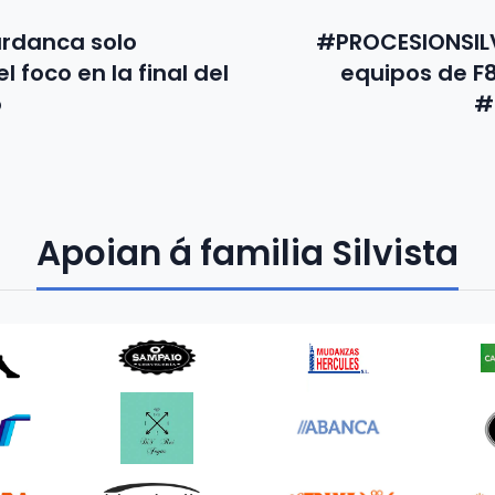
ardanca solo
#PROCESIONSILV
l foco en la final del
equipos de F8
o
#
Apoian á familia Silvista