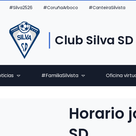
#Silva2526
#CoruñaArboco
#CanteiraSilvista
Club Silva SD
ticias
#FamiliaSilvista
Oficina virtu
Horario 
SD