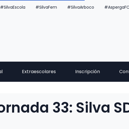
#SilvaEscola
#SilvaFem
#SilvaArboco
#AspergaF
al
Extraescolares
Inscripción
Con
jornada 33: Silva S