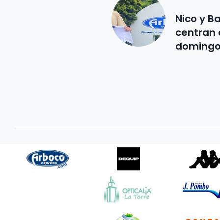
Nico y B
centran e
doming