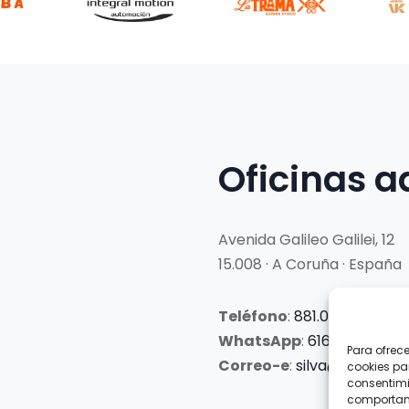
Oficinas a
Avenida Galileo Galilei, 12
15.008 · A Coruña · España
Teléfono
:
881.069.303
WhatsApp
:
616.897.466
Para ofrec
Correo-e
:
silva@clubsilva
cookies pa
consentimi
comportami