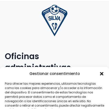
Oficinas
administrativas
Gestionar consentimiento
Avenida Galileo Galilei, 12
Para ofrecer las mejores experiencias, utilizamos tecnologías
como las cookies para almacenar y/o acceder a la información
15.008 · A Coruña · España
del dispositivo. El consentimiento de estas tecnologías nos
permitirá procesar datos como el comportamiento de
navegación o las identificaciones únicas en este sitio. No
Teléfono
:
881.069.303
consentir o retirar el consentimiento, puede afectar negativamente