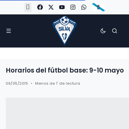
#Silva2526
#CoruñaArboco
#CanteiraSilvista
#SilvaEscola
#SilvaFem
#SilvaArboco
#AspergaFC
Horarios del fútbol base: 9-10 mayo
06/05/2015
Menos de 1' de lectura