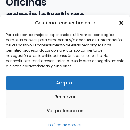
Oficinas
administrativas
Gestionar consentimiento
Avenida Galileo Galilei, 12
Para ofrecer las mejores experiencias, utilizamos tecnologías
como las cookies para almacenar y/o acceder a la información
15.008 · A Coruña · España
del dispositivo. El consentimiento de estas tecnologías nos
permitirá procesar datos como el comportamiento de
navegación o las identificaciones únicas en este sitio. No
Teléfono
:
881.069.303
consentir o retirar el consentimiento, puede afectar negativamente
WhatsApp
:
616.897.466
a ciertas características y funciones.
Correo-e
:
silva@clubsilva.com
Aceptar
Rechazar
Aviso Legal | Política de Privacidad | Política de
Ver preferencias
Cookies
Silva SD · 2026 |
InFouz
Política de cookies