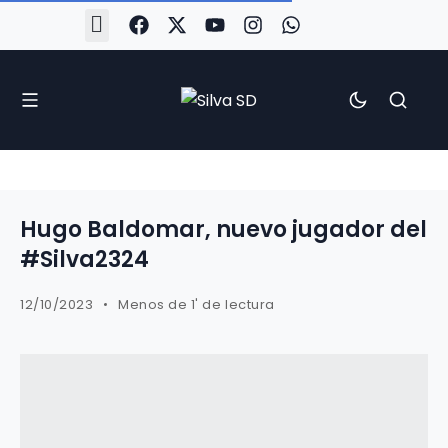
#Silva2526
#CoruñaArboco
#CanteiraSilvista
#SilvaEscola
#SilvaFem
#SilvaArboco
#AspergaFC
Hugo Baldomar, nuevo jugador del
#Silva2324
12/10/2023
Menos de 1' de lectura