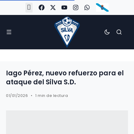
#Silva2526
#CoruñaArboco
#CanteiraSilvista
#SilvaEscola
#SilvaFem
#SilvaArboco
#AspergaFC
Iago Pérez, nuevo refuerzo para el
ataque del Silva S.D.
01/01/2026
1 min de lectura