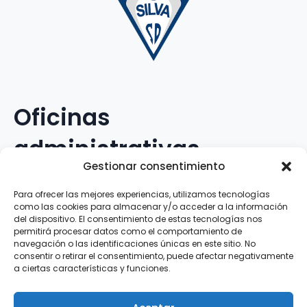
Oficinas
administrativas
Gestionar consentimiento
Avenida Galileo Galilei, 12
Para ofrecer las mejores experiencias, utilizamos tecnologías
como las cookies para almacenar y/o acceder a la información
15.008 · A Coruña · España
del dispositivo. El consentimiento de estas tecnologías nos
permitirá procesar datos como el comportamiento de
navegación o las identificaciones únicas en este sitio. No
Teléfono
:
881.069.303
consentir o retirar el consentimiento, puede afectar negativamente
WhatsApp
:
616.897.466
a ciertas características y funciones.
Correo-e
:
silva@clubsilva.com