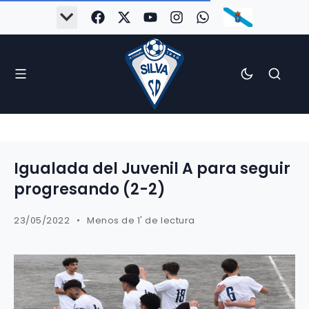
#Silva2526
#CoruñaArboco
#CanteiraSilvista
#SilvaEscola
#SilvaFem
#SilvaArboco
#AspergaFC
Igualada del Juvenil A para seguir
progresando (2-2)
23/05/2022
Menos de 1' de lectura